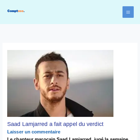
Aller
au
contenu
Saad Lamjarred a fait appel du verdict
Laisser un commentaire
Le chanteur marocain Saad Lamjarred, jugé la semaine