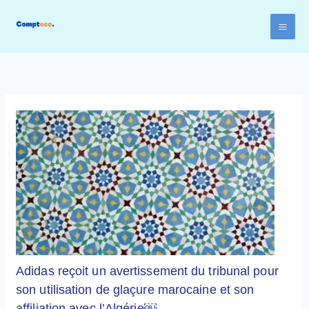
Aller
au
contenu
Adidas reçoit un avertissement du tribunal pour
son utilisation de glaçure marocaine et son
affiliation avec l’Algérie￼