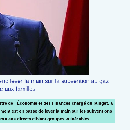
nd lever la main sur la subvention au gaz
e aux familles
stre de l’Économie et des Finances chargé du budget, a
ement est en passe de lever la main sur les subventions
soutiens directs ciblant groupes vulnérables.