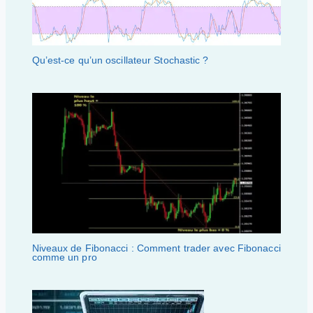
Qu’est-ce qu’un oscillateur Stochastic ?
Niveaux de Fibonacci : Comment trader avec Fibonacci
comme un pro